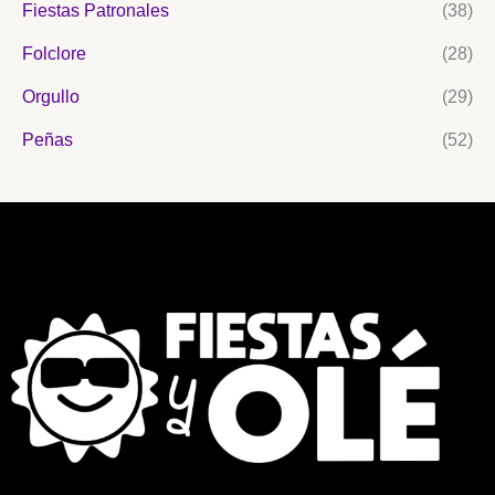
Fiestas Patronales
(38)
Folclore
(28)
Orgullo
(29)
Peñas
(52)