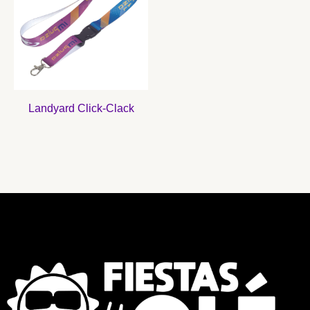
Landyard Click-Clack