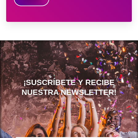
s
i
s
l
a
l
g
a
e
s
*
d
e
v
e
¡SUSCRÍBETE Y RECIBE
r
NUESTRA NEWSLETTER!
i
f
i
c
a
c