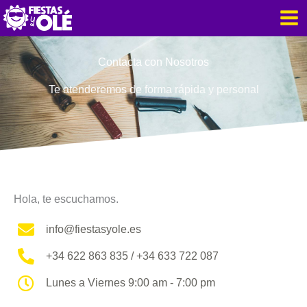
Buscar
Ir
por:
al
contenido
Contacta con Nosotros
Te atenderemos de forma rápida y personal
Hola, te escuchamos.
info@fiestasyole.es
+34 622 863 835 / +34 633 722 087
Lunes a Viernes 9:00 am - 7:00 pm