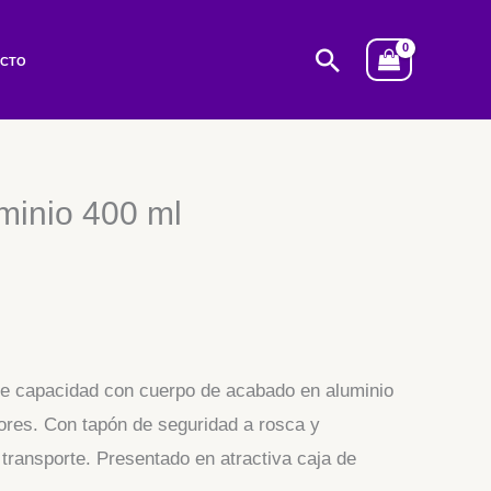
Buscar
ACTO
minio 400 ml
e capacidad con cuerpo de acabado en aluminio
lores. Con tapón de seguridad a rosca y
transporte. Presentado en atractiva caja de