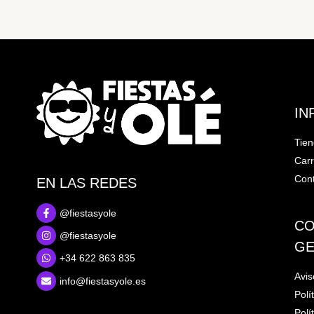
IN
Tie
Carr
Cont
EN LAS REDES
@fiestasyole
CO
@fiestasyole
GE
+34 622 863 835
Avis
info@fiestasyole.es
Polí
Polí