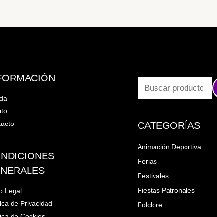
FORMACIÓN
nda
ito
acto
CATEGORÍAS
Animación Deportiva
NDICIONES
Ferias
NERALES
Festivales
Fiestas Patronales
o Legal
tica de Privacidad
Folclore
tica de Cookies