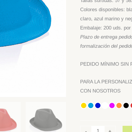
Tallas surtidas: 57 y 58
Colores disponibles: bla
claro, azul marino y ne
Embalaje: 200 uds. por 
Plazo de entrega pedido
formalización del pedid
PEDIDO MÍNIMO SIN P
PARA LA PERSONALI
CON NOSOTROS
-
+