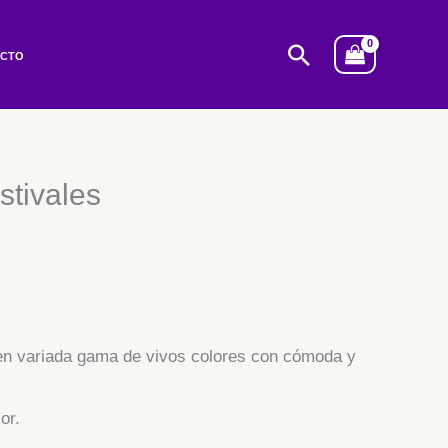
Buscar
ACTO
tivales
en variada gama de vivos colores con cómoda y
or.