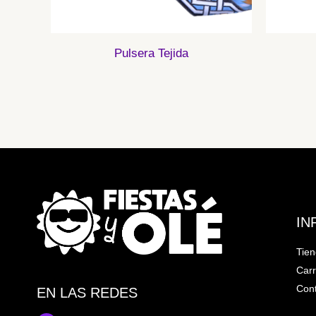
Pulsera Tejida
IN
Tie
Carr
Cont
EN LAS REDES