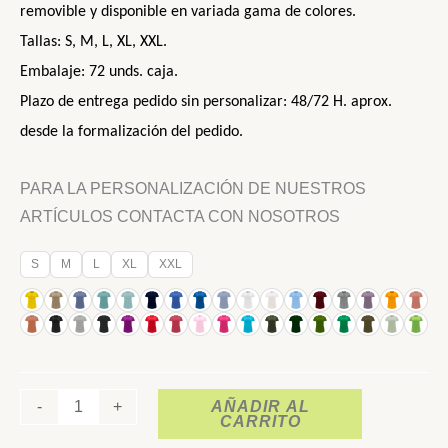
removible y disponible en variada gama de colores.
Tallas: S, M, L, XL, XXL.
Embalaje:
72
unds. caja.
Plazo de entrega
pedido sin personalizar
:
48/72
H.
aprox.
d
esde la formalización del pedido.
PARA LA PERSONALIZACIÓN DE NUESTROS
ARTÍCULOS CONTACTA CON NOSOTROS
S
M
L
XL
XXL
-
+
AÑADIR AL
CARRITO