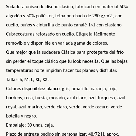
Sudadera
unisex de
diseño clásico,
f
abricada en material
5
0%
algodón
y 50% poliéster, felpa perchada de 280
g/m2., con
cuello, puños y cinturilla de punto canalé 1×1 con elastano.
Cubrecosturas reforzado en cuello. Etiqueta fácilmente
removible y disponible en variada gama de colores.
Que mejor que la sudadera Clásica para protegerte del frío
sin perder el toque clásico que tu look necesita. Que las bajas
temperaturas no te impidan hacer tus planes y disfrutar.
Tallas: S, M, L, XL, XXL.
Colores disponibles: blanco, gris, amarillo, naranja, rojo,
burdeos, rosa, fucsia, morado, azul claro, azul turquesa, azul
royal, azul marino, verde claro, verde, verde oscuro, verde
botella y negro.
Embalaje:
30
unds. caja.
Plazo de entrega
pedido sin personalizar
:
48/72
H.
aprox.