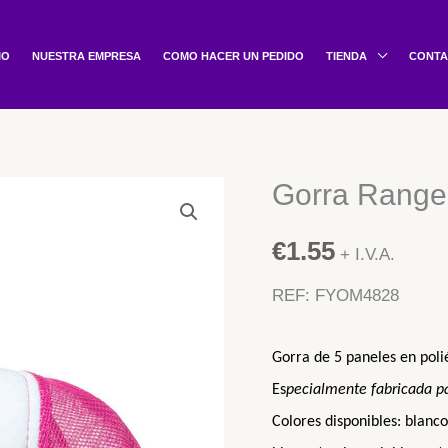
Buscar
por:
IO
NUESTRA EMPRESA
COMO HACER UN PEDIDO
TIENDA
CONT
Gorra Range
Gorra
Ranger
€
1.55
cantidad
+ I.V.A.
REF: FYOM4828
Gorra de 5 paneles en poliés
Es
pecialmente fabricad
a
pa
Colores disponibles:
blanco