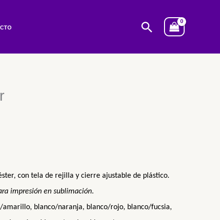
Buscar
ACTO
r
ter, con tela de rejilla y cierre ajustable de plástico.
ra impresión en sublimación
.
/amarillo
,
blanco/
naranja,
blanco/
rojo,
blanco/fucsia,