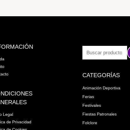
FORMACIÓN
nda
ito
acto
CATEGORÍAS
Animación Deportiva
NDICIONES
Ferias
NERALES
Festivales
Fiestas Patronales
o Legal
tica de Privacidad
Folclore
tica de Cookies