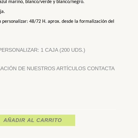
azul marino,
blanco/
verde
y
blanco/
negro
.
ja.
n personalizar
:
48/72
H.
aprox.
d
esde la formalización del
ERSONALIZAR: 1 CAJA (200 UDS.)
ZACIÓN DE NUESTROS ARTÍCULOS CONTACTA
AÑADIR AL CARRITO