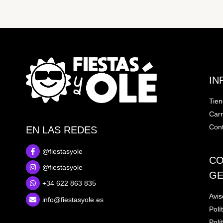
IN
Tie
Carr
Cont
EN LAS REDES
@fiestasyole
CO
@fiestasyole
GE
+34 622 863 835
Avis
info@fiestasyole.es
Polí
Polí