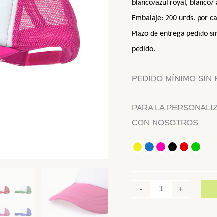
blanco/
azul royal,
blanco/
Embalaje:
2
00
unds. por ca
Plazo de entrega
pedido si
pedido.
PEDIDO MÍNIMO SIN P
PARA LA PERSONALI
CON NOSOTROS
-
+