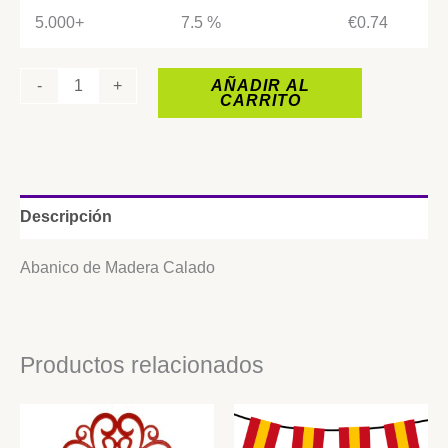
5.000+
7.5 %
€
0.74
-
+
AÑADIR AL
CARRITO
Descripción
Abanico de Madera Calado
Productos relacionados