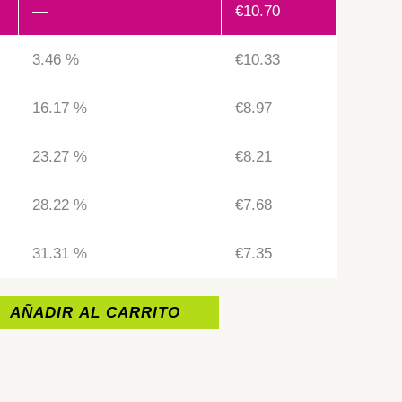
—
€
10.70
3.46 %
€
10.33
16.17 %
€
8.97
23.27 %
€
8.21
28.22 %
€
7.68
31.31 %
€
7.35
AÑADIR AL CARRITO