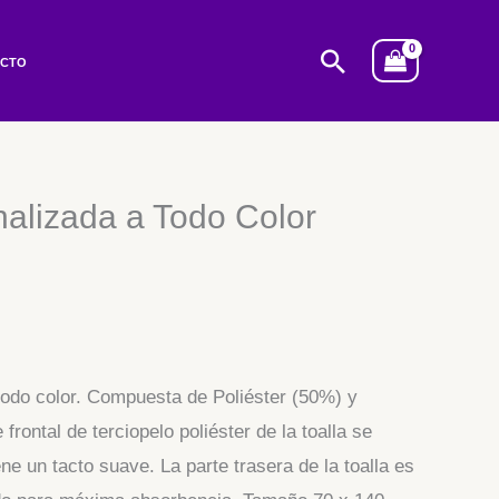
Buscar
ACTO
nalizada a Todo Color
todo color. Compuesta de Poliéster (50%) y
frontal de terciopelo poliéster de la toalla se
ne un tacto suave. La parte trasera de la toalla es