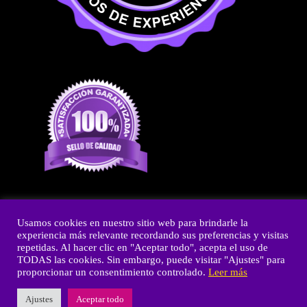
Usamos cookies en nuestro sitio web para brindarle la
experiencia más relevante recordando sus preferencias y visitas
Copyright © 2026 Fiestas y Olé
repetidas. Al hacer clic en "Aceptar todo", acepta el uso de
TODAS las cookies. Sin embargo, puede visitar "Ajustes" para
Powered by Fiestas y Olé
proporcionar un consentimiento controlado.
Leer más
Ajustes
Aceptar todo