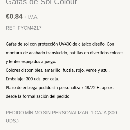
Gafas de Sol Colour
€
0.84
+ I.V.A.
REF: FYOM4217
Gafas de sol con protección UV400 de clásico diseño. Con
montura de acabado translúcido, patillas en divertidos colores
y lentes espejados a juego.
Colores disponibles:
amarillo, fucsia, rojo, verde y azul
.
Embalaje:
3
00
uds. por caja.
Plazo de entrega
pedido sin personalizar
:
48/72
H.
aprox.
d
esde la formalización del pedido.
PEDIDO MÍNIMO SIN PERSONALIZAR: 1 CAJA (300
UDS.)